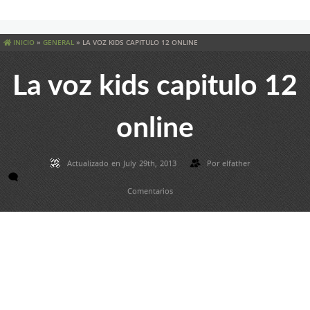
INICIO
»
GENERAL
»
LA VOZ KIDS CAPITULO 12 ONLINE
La voz kids capitulo 12
online
Actualizado en July 29th, 2013
Por
elfather
Comentarios