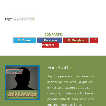
Tags:
la voz kids 2013
COMPARTE:
Twitter
Facebook
Google +
Pinterest
Por elfather
Soy una persona que cree en la
libertad de las ideas, ya que los
limites solo existen porque se
crearon con ideas que limitan el
pensamiento de aquellos que se
imaginan que son libres.