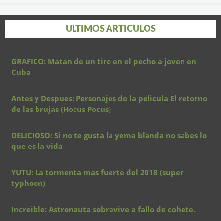
ULTIMOS ARTICULOS
GRAFICO: Matan de un tiro en el pecho a joven en
Cuba
Antes y Despues: Personajes de la pelicula El retorno
de las brujas (Hocus Pocus)
DELICIOSO: Si no te gusta la yema blanda no sabes lo
que es la vida
YUTU: La tormenta mas fuerte del 2018 (super
typhoon)
Increible: Astronauta sobrevive a fallo de cohete.