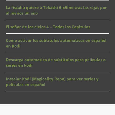
La fiscalia quiere a Tekashi 6ix9ine tras las rejas por
al menos un año
El señor de los cielos 4 – Todos los Capitulos
Como activar los subtitulos automaticos en español
en Kodi
Descarga automatica de subtitulos para peliculas o
series en kodi
Instalar Kodi (Magicality Repo) para ver series y
peliculas en español