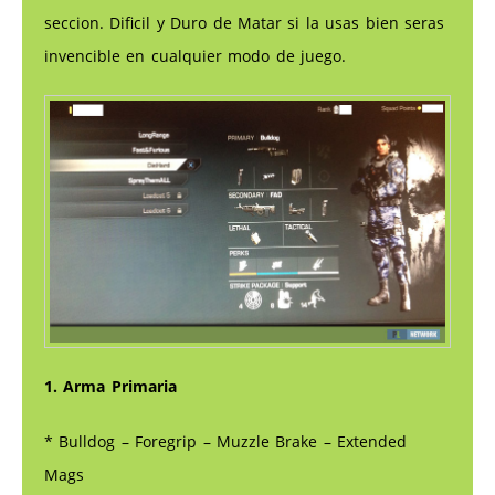
seccion. Dificil y Duro de Matar si la usas bien seras
invencible en cualquier modo de juego.
1. Arma Primaria
* Bulldog – Foregrip – Muzzle Brake – Extended
Mags