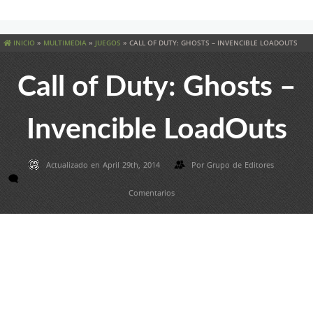
INICIO
»
MULTIMEDIA
»
JUEGOS
»
CALL OF DUTY: GHOSTS – INVENCIBLE LOADOUTS
Call of Duty: Ghosts –
Invencible LoadOuts
Actualizado en April 29th, 2014
Por
Grupo de Editores
Comentarios