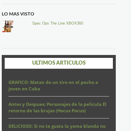
LO MAS VISTO
Spec Ops The Line XBOX360
ULTIMOS ARTICULOS
GRAFICO: Matan de un tiro en el pecho a
joven en Cuba
Antes y Despues: Personajes de la pelicula El
retorno de las brujas (Hocus Pocus)
DELICIOSO: Si no te gusta la yema blanda no