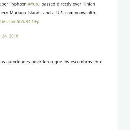
Super Typhoon
#Yutu
passed directly over Tinian
rthern Mariana Islands and a U.S. commonwealth.
itter.com/itZuR4INFp
 24, 2018
las autoridades advirtieron que los escombros en el