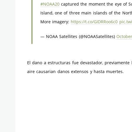
#NOAA20
captured the moment the eye of 
Island, one of three main islands of the No
More imagery:
https://t.co/GIDRRoo6c0
pic.tw
— NOAA Satellites (@NOAASatellites)
October
El dano a estructuras fue devastador, previamente 
aire causarian danos extensos y hasta muertes.