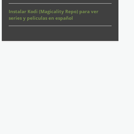
Instalar Kodi (Magicality Repo) para ver
series y peliculas en español