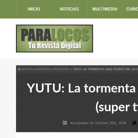
INICIO
NOTICIAS
MULTIMEDIA
CURI
INICIO
»
NOTICIAS
»
INSOLITAS
»
YUTU: LA TORMENTA MAS FUERTE DEL 201
YUTU: La tormenta 
(super 
Actualizado en October 25th, 2018