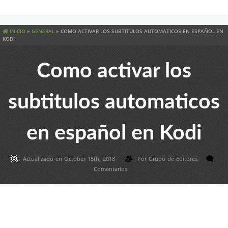
INICIO
»
GENERAL
»
COMO ACTIVAR LOS SUBTITULOS AUTOMATICOS EN ESPAÑOL EN
KODI
Como activar los
subtitulos automaticos
en español en Kodi
Actualizado en October 15th, 2018
Por
Grupo de Editores
Comentarios