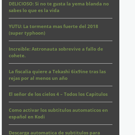
DELICIOSO: Si no te gusta la yema blanda no
sabes lo que es la vida
YUTU: La tormenta mas fuerte del 2018
(super typhoon)
Increible: Astronauta sobrevive a fallo de
cohete.
La fiscalia quiere a Tekashi 6ix9ine tras las
rejas por al menos un año
El señor de los cielos 4 – Todos los Capitulos
Como activar los subtitulos automaticos en
español en Kodi
Descarga automatica de subtitulos para