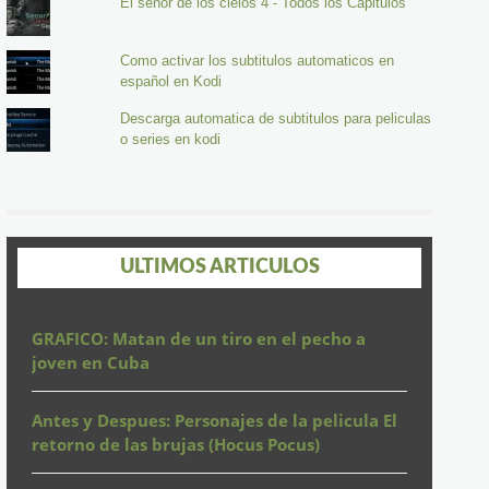
El señor de los cielos 4 - Todos los Capitulos
Como activar los subtitulos automaticos en
español en Kodi
Descarga automatica de subtitulos para peliculas
o series en kodi
ULTIMOS ARTICULOS
GRAFICO: Matan de un tiro en el pecho a
joven en Cuba
Antes y Despues: Personajes de la pelicula El
retorno de las brujas (Hocus Pocus)