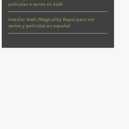
peliculas o series en kodi
Instalar Kodi (Magicality Repo) para ver
series y peliculas en español