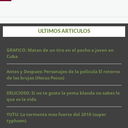
ULTIMOS ARTICULOS
GRAFICO: Matan de un tiro en el pecho a joven en
Cuba
Antes y Despues: Personajes de la pelicula El retorno
de las brujas (Hocus Pocus)
DELICIOSO: Si no te gusta la yema blanda no sabes lo
que es la vida
YUTU: La tormenta mas fuerte del 2018 (super
typhoon)