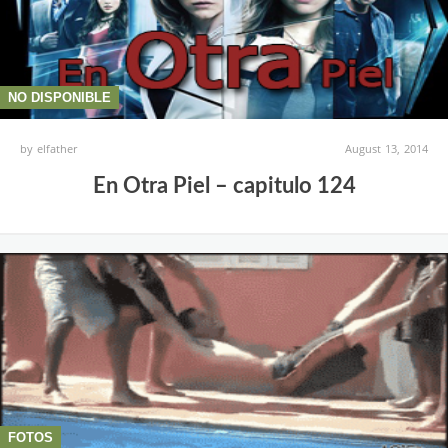
NO DISPONIBLE
by
elfather
August 13, 2014
En Otra Piel – capitulo 124
FOTOS