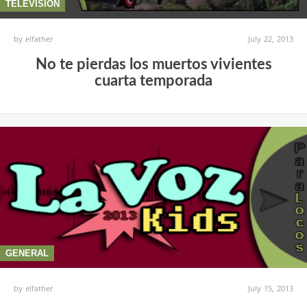
TELEVISION
by
elfather
July 22, 2013
No te pierdas los muertos vivientes
cuarta temporada
GENERAL
by
elfather
July 15, 2013