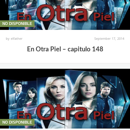
NO DISPONIBLE
by
elfather
September 17, 2014
En Otra Piel – capitulo 148
NO DISPONIBLE