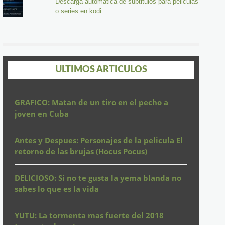
Descarga automatica de subtitulos para peliculas
o series en kodi
ULTIMOS ARTICULOS
GRAFICO: Matan de un tiro en el pecho a
joven en Cuba
Antes y Despues: Personajes de la pelicula El
retorno de las brujas (Hocus Pocus)
DELICIOSO: Si no te gusta la yema blanda no
sabes lo que es la vida
YUTU: La tormenta mas fuerte del 2018