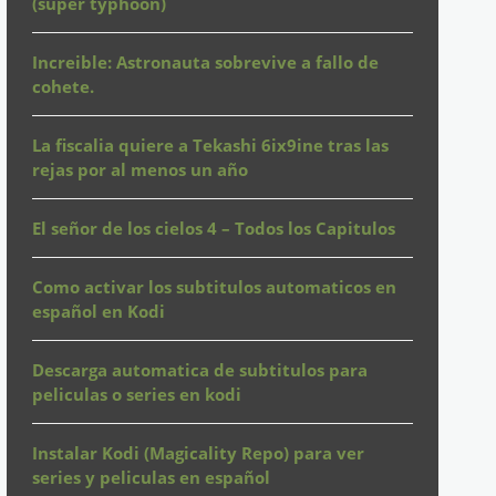
(super typhoon)
Increible: Astronauta sobrevive a fallo de
cohete.
La fiscalia quiere a Tekashi 6ix9ine tras las
rejas por al menos un año
El señor de los cielos 4 – Todos los Capitulos
Como activar los subtitulos automaticos en
español en Kodi
Descarga automatica de subtitulos para
peliculas o series en kodi
Instalar Kodi (Magicality Repo) para ver
series y peliculas en español