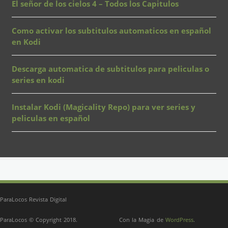
El señor de los cielos 4 – Todos los Capitulos
Como activar los subtitulos automaticos en español
en Kodi
Descarga automatica de subtitulos para peliculas o
series en kodi
Instalar Kodi (Magicality Repo) para ver series y
peliculas en español
ParaLocos Revista Digital
ParaLocos © Copyright 2018.
Con la Magia de
WordPress
.