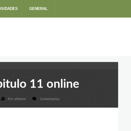
OSIDADES
GENERAL
pitulo 11 online
Por
elfather
Comentarios