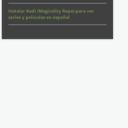
Instalar Kodi (Magicality Repo) para ver
series y peliculas en español