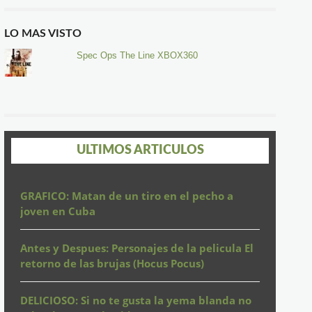
LO MAS VISTO
Spec Ops The Line XBOX360
ULTIMOS ARTICULOS
GRAFICO: Matan de un tiro en el pecho a
joven en Cuba
Antes y Despues: Personajes de la pelicula El
retorno de las brujas (Hocus Pocus)
DELICIOSO: Si no te gusta la yema blanda no