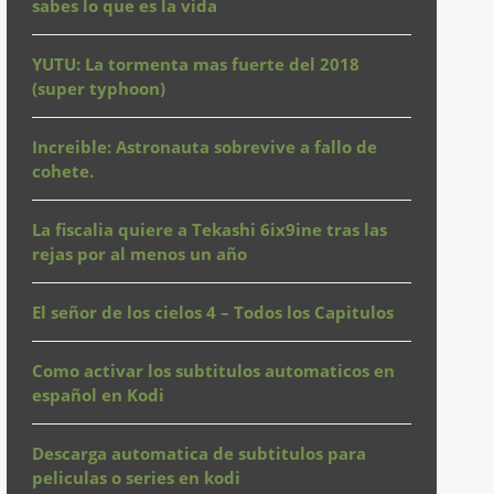
sabes lo que es la vida
YUTU: La tormenta mas fuerte del 2018
(super typhoon)
Increible: Astronauta sobrevive a fallo de
cohete.
La fiscalia quiere a Tekashi 6ix9ine tras las
rejas por al menos un año
El señor de los cielos 4 – Todos los Capitulos
Como activar los subtitulos automaticos en
español en Kodi
Descarga automatica de subtitulos para
peliculas o series en kodi