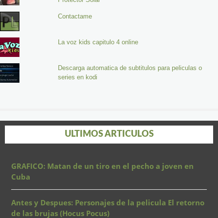
Contactame
La voz kids capitulo 4 online
Descarga automatica de subtitulos para peliculas o
series en kodi
ULTIMOS ARTICULOS
GRAFICO: Matan de un tiro en el pecho a joven en
Cuba
Antes y Despues: Personajes de la pelicula El retorno
de las brujas (Hocus Pocus)