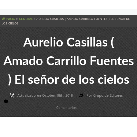
INICIO
»
GENERAL
»
AURELIO CASILLAS ( AMADO CARRILLO FUENTES ) EL SEÑOR DE
LOS CIELOS
Aurelio Casillas (
Amado Carrillo Fuentes
) El señor de los cielos
Actualizado en October 18th, 2018
Por
Grupo de Editores
Comentarios