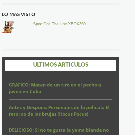
LO MAS VISTO
Spec Ops The Line XBOX360
ULTIMOS ARTICULOS
GRAFICO: Matan de un tiro en el pecho a
joven en Cuba
Antes y Despues: Personajes de la pelicula El
retorno de las brujas (Hocus Pocus)
DELICIOSO: Si no te gusta la yema blanda no