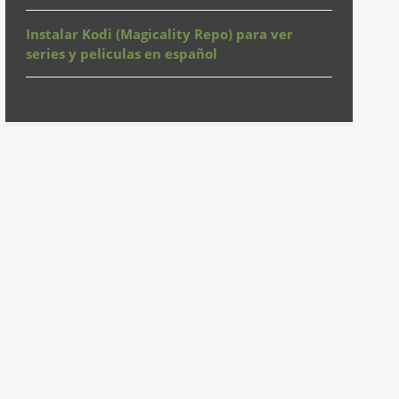
Instalar Kodi (Magicality Repo) para ver
series y peliculas en español