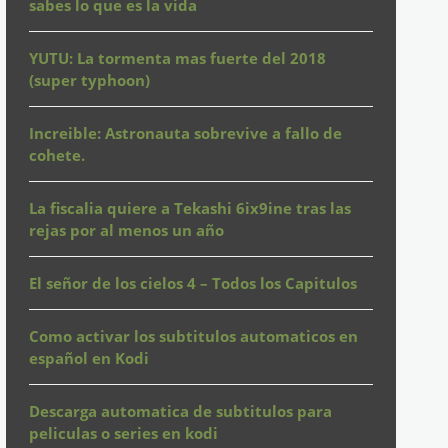
sabes lo que es la vida
YUTU: La tormenta mas fuerte del 2018
(super typhoon)
Increible: Astronauta sobrevive a fallo de
cohete.
La fiscalia quiere a Tekashi 6ix9ine tras las
rejas por al menos un año
El señor de los cielos 4 – Todos los Capitulos
Como activar los subtitulos automaticos en
español en Kodi
Descarga automatica de subtitulos para
peliculas o series en kodi