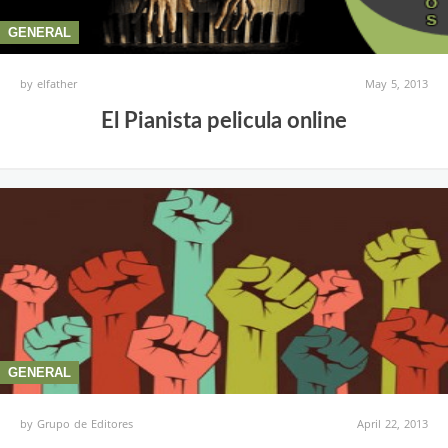
GENERAL
by
elfather
May 5, 2013
El Pianista pelicula online
GENERAL
by
Grupo de Editores
April 22, 2013