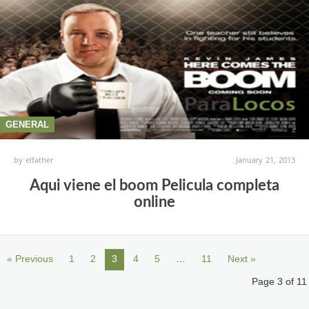
GENERAL
by
elfather
January 21, 2013
Aqui viene el boom Pelicula completa
online
« Previous
1
2
3
4
5
…
11
Next »
Page 3 of 11