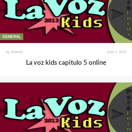
GENERAL
by
elfather
June 1, 2013
La voz kids capitulo 5 online