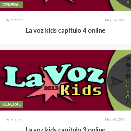
GENERAL
by
elfather
May 24, 2013
La voz kids capitulo 4 online
GENERAL
by
elfather
May 24, 2013
La voz kids capitulo 3 online